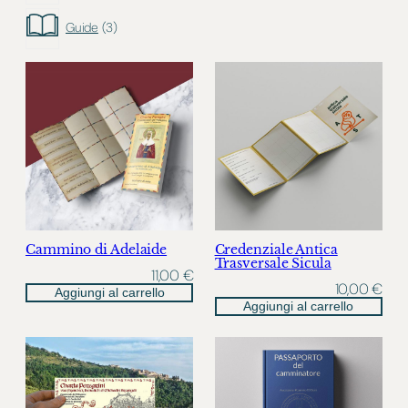
t
o
3
t
d
p
o
Guide
3
o
r
t
o
t
d
o
o
t
t
i
Cammino di Adelaide
Credenziale Antica
Trasversale Sicula
11,00
€
10,00
€
Aggiungi al carrello
Aggiungi al carrello