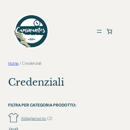
Vai
al
contenuto
Home
/ Credenziali
Credenziali
FILTRA PER CATEGORIA PRODOTTO:
2
p
Abbigliamento
2
r
o
3