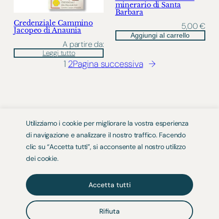
minerario di Santa
Barbara
Credenziale Cammino
5,00
€
Jacopeo di Anaunia
Aggiungi al carrello
A partire da:
Leggi tutto
1
2
Pagina successiva
→
iCaminantes
Utilizziamo i cookie per migliorare la vostra esperienza
di navigazione e analizzare il nostro traffico. Facendo
Partire per riscoprire se stessi e ritrovarsi
clic su “Accetta tutti”, si acconsente al nostro utilizzo
attraverso la scoperta degli altri.
dei cookie.
Instagram
Facebook
YouTube
Accetta tutti
Rifiuta