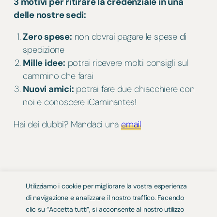
3 motivi per ritirare la credenziale in una
delle nostre sedi:
Zero spese:
non dovrai pagare le spese di
spedizione
Mille idee:
potrai ricevere molti consigli sul
cammino che farai
Nuovi amici:
potrai fare due chiacchiere con
noi e conoscere iCaminantes!
Hai dei dubbi? Mandaci una
email
iCaminantes
Utilizziamo i cookie per migliorare la vostra esperienza
di navigazione e analizzare il nostro traffico. Facendo
Partire per riscoprire se stessi e ritrovarsi
clic su “Accetta tutti”, si acconsente al nostro utilizzo
attraverso la scoperta degli altri.