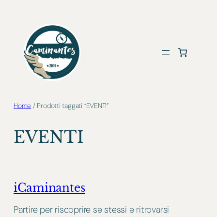
Vai
al
contenuto
Home
/ Prodotti taggati “EVENTI”
EVENTI
iCaminantes
Partire per riscoprire se stessi e ritrovarsi