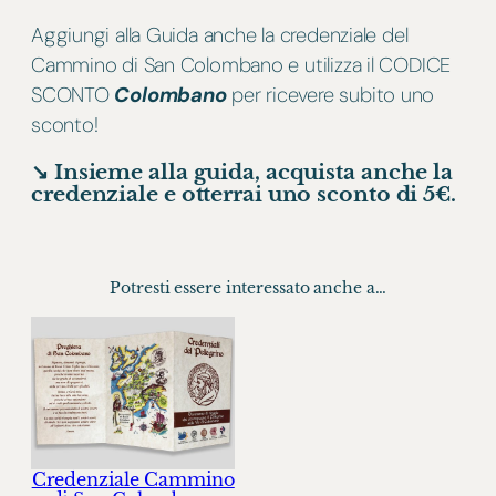
L
O
Aggiungi alla Guida anche la credenziale del
M
Cammino di San Colombano e utilizza il CODICE
B
SCONTO
Colombano
per ricevere subito uno
A
sconto!
N
↘︎ Insieme alla guida, acquista anche la
O
credenziale e otterrai uno sconto di 5€.
Q
U
A
Potresti essere interessato anche a…
N
T
I
T
À
Credenziale Cammino