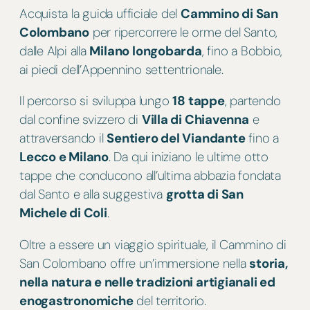
D
Acquista la guida ufficiale del
Cammino di San
A
Colombano
per ripercorrere le orme del Santo,
C
dalle Alpi alla
Milano longobarda
, fino a Bobbio,
A
ai piedi dell’Appennino settentrionale.
M
Il percorso si sviluppa lungo
18 tappe
, partendo
M
dal confine svizzero di
Villa di Chiavenna
e
I
attraversando il
Sentiero del Viandante
fino a
N
Lecco e Milano
. Da qui iniziano le ultime otto
O
tappe che conducono all’ultima abbazia fondata
D
dal Santo e alla suggestiva
grotta di San
I
Michele di Coli
.
S
A
Oltre a essere un viaggio spirituale, il Cammino di
N
San Colombano offre un’immersione nella
storia,
C
nella natura e nelle tradizioni artigianali ed
O
enogastronomiche
del territorio.