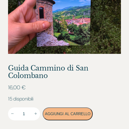
Guida Cammino di San
Colombano
16,00
€
15 disponibili
G
−
+
AGGIUNGI AL CARRELLO
U
I