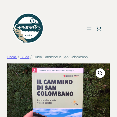
Vai
al
contenuto
Home
/
Guide
/ Guida Cammino di San Colombano